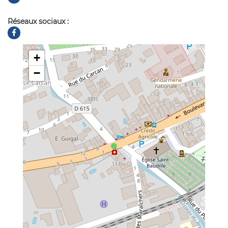
Réseaux sociaux :
+
−