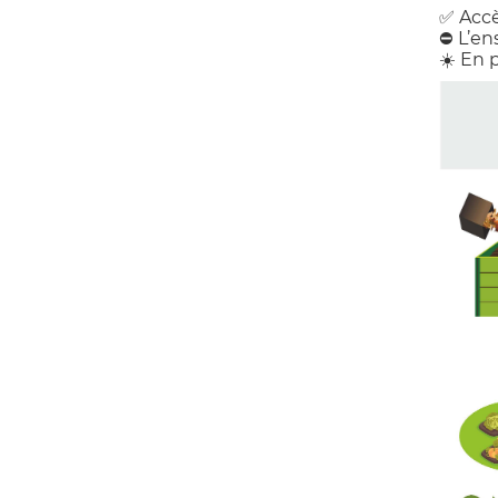
✅ Accè
⛔ L’en
☀️ En 