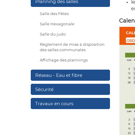
Planning des salles
l
e
Salle des Fêtes
Calend
Salle Hexagonale
Salle du judo
Règlement de mise à disposition
des salles communales
Affichage des plannings
Réseau - Eau et fibre
Sécurité
Travaux en cours