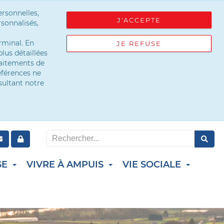
ersonnelles,
J'ACCEPTE
sonnalisés,
rminal. En
JE REFUSE
lus détaillées
raitements de
éférences ne
sultant notre
SE
VIVRE À AMPUIS
VIE SOCIALE