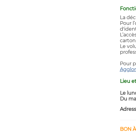
Fonct
La déc
Pour l
d'iden
L’accè
cartons
Le vol
profes
Pour p
Agglo
Lieu e
Le lun
Du mar
Adress
BON À