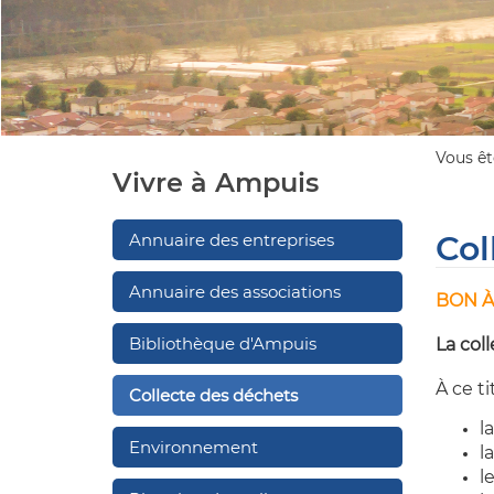
Vous ête
Vivre à Ampuis
Col
Annuaire des entreprises
Annuaire des associations
BON À
Bibliothèque d'Ampuis
La col
À ce t
Collecte des déchets
l
Environnement
l
l