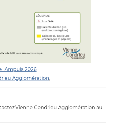
cte_Ampuis 2026
rieu Agglomération
.
actez Vienne Condrieu Agglomération au