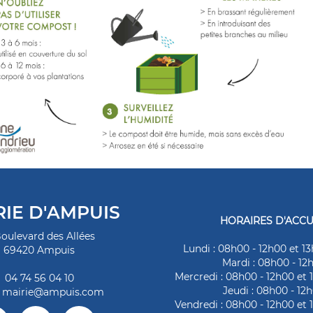
RIE D'AMPUIS
HORAIRES D'ACCU
Boulevard des Allées
Lundi : 08h00 - 12h00 et 13
69420 Ampuis
Mardi : 08h00 - 12
Mercredi : 08h00 - 12h00 et 
04 74 56 04 10
Jeudi : 08h00 - 12
:
mairie@ampuis.com
Vendredi : 08h00 - 12h00 et 