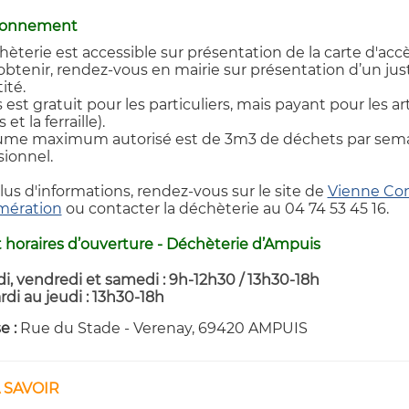
ionnement
hèterie est accessible sur présentation de la carte d'ac
’obtenir, rendez-vous en mairie sur présentation d’un just
tité.
s est gratuit pour les particuliers, mais payant pour les
 et la ferraille).
ume maximum autorisé est de 3m3 de déchets par semain
sionnel.
lus d'informations, rendez-vous sur le site de
Vienne Co
mération
ou contacter la déchèterie au 04 74 53 45 16.
t horaires d’ouverture - Déchèterie d’Ampuis
di, vendredi et samedi :
9h-12h30 / 13h30-18h
di au jeudi :
13h30-18h
e :
Rue du Stade - Verenay, 69420 AMPUIS
 SAVOIR