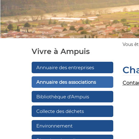
Vous ête
Vivre à Ampuis
Ch
Annuaire des entreprises
Annuaire des associations
Contac
Bibliothèque d'Ampuis
Collecte des déchets
Environnement