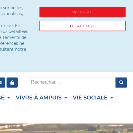
ersonnelles,
J'ACCEPTE
sonnalisés,
rminal. En
JE REFUSE
lus détaillées
raitements de
éférences ne
sultant notre
SE
VIVRE À AMPUIS
VIE SOCIALE