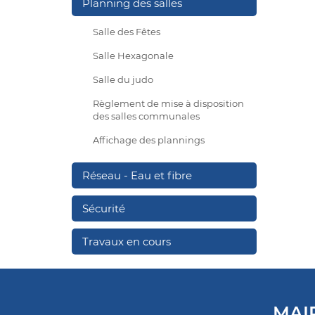
Planning des salles
Salle des Fêtes
Salle Hexagonale
Salle du judo
Règlement de mise à disposition
des salles communales
Affichage des plannings
Réseau - Eau et fibre
Sécurité
Travaux en cours
MAI