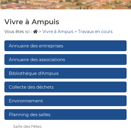
Vivre à Ampuis
Vous êtes ici :
>
Vivre à Ampuis
>
Travaux en cours
Annuaire des entreprises
Annuaire des associations
Bibliothèque d'Ampuis
Collecte des déchets
Environnement
Planning des salles
Salle des Fêtes