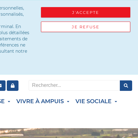
ersonnelles,
J'ACCEPTE
sonnalisés,
rminal. En
JE REFUSE
lus détaillées
raitements de
éférences ne
sultant notre
SE
VIVRE À AMPUIS
VIE SOCIALE