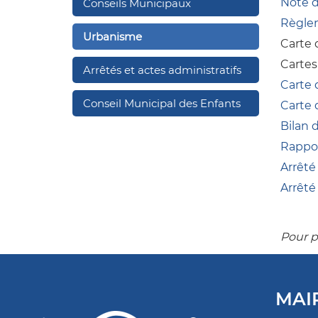
Note d
Conseils Municipaux
Règle
Urbanisme
Carte 
Cartes
Arrêtés et actes administratifs
Carte 
Conseil Municipal des Enfants
Carte 
Bilan 
Rappor
Arrêté
Arrêté
Pour p
MAI