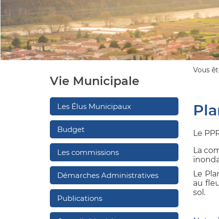
Vous ête
Vie Municipale
Pla
Les Élus Municipaux
Budget
Le PPRN
La co
Les commissions
inond
Le Pla
Démarches Administratives
au fle
sol.
Publications